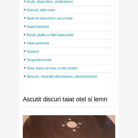
Scule, dispozitive, verificatoare
Snecuri, spire snec
Spatii de depozitare securizate
Suport picioare
Surub, piulita cu filet trapezoidal
Tabla perforata
Tamburi
Targa interventie
Tava, masa din inox si otel carbon
Vanzare, reparatie alternatoare, electromotoare
Ascutit discuri taiat otel si lemn