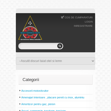
COS DE CUMPARATURI
LOGIN
INREGISTRARE
Categorii
Accesorii motostivuitor
Amenajari interioare , placare pereti cu inox, aluminiu
Amortizor pentru gaz, piston
Arcuri, compresie, tractiune, torsiune