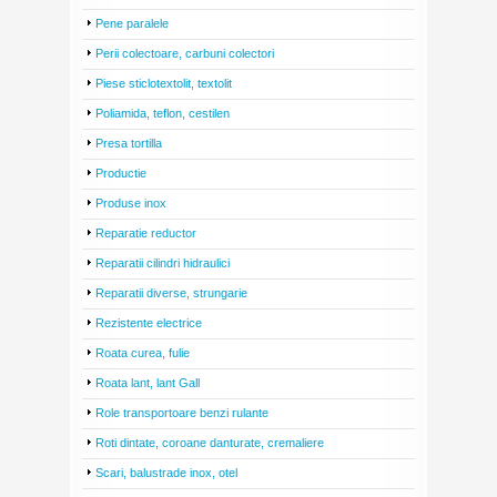
Pene paralele
Perii colectoare, carbuni colectori
Piese sticlotextolit, textolit
Poliamida, teflon, cestilen
Presa tortilla
Productie
Produse inox
Reparatie reductor
Reparatii cilindri hidraulici
Reparatii diverse, strungarie
Rezistente electrice
Roata curea, fulie
Roata lant, lant Gall
Role transportoare benzi rulante
Roti dintate, coroane danturate, cremaliere
Scari, balustrade inox, otel