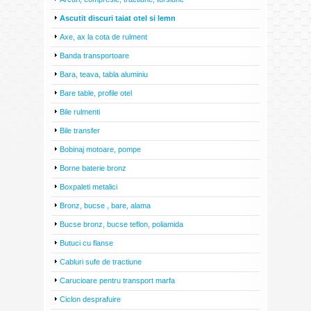
Ascutit discuri taiat otel si lemn
Axe, ax la cota de rulment
Banda transportoare
Bara, teava, tabla aluminiu
Bare table, profile otel
Bile rulmenti
Bile transfer
Bobinaj motoare, pompe
Borne baterie bronz
Boxpaleti metalici
Bronz, bucse , bare, alama
Bucse bronz, bucse teflon, poliamida
Butuci cu flanse
Cabluri sufe de tractiune
Carucioare pentru transport marfa
Ciclon desprafuire