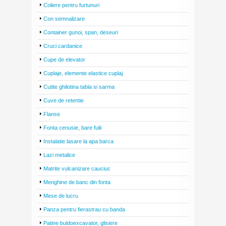
Coliere pentru furtunuri
Con semnalizare
Container gunoi, span, deseuri
Cruci cardanice
Cupe de elevator
Cuplaje, elemente elastice cuplaj
Cutite ghilotina tabla si sarma
Cuve de retentie
Flanse
Fonta cenusie, bare fulii
Instalatie lasare la apa barca
Lazi metalice
Matrite vulcanizare cauciuc
Menghine de banc din fonta
Mese de lucru
Panza pentru fierastrau cu banda
Patine buldoexcavator, glisiere